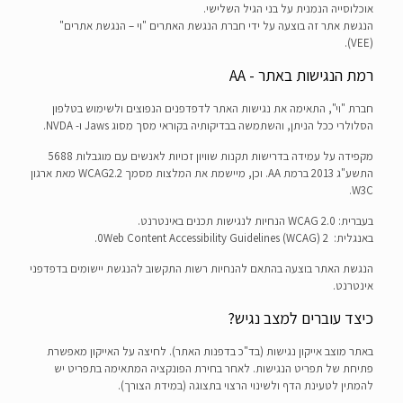
אוכלוסייה הנמנית על בני הגיל השלישי.
הנגשת אתר זה בוצעה על ידי חברת הנגשת האתרים "וי – הנגשת אתרים"
(VEE).
רמת הנגישות באתר - AA
חברת "וי", התאימה את נגישות האתר לדפדפנים הנפוצים ולשימוש בטלפון
הסלולרי ככל הניתן, והשתמשה בבדיקותיה בקוראי מסך מסוג Jaws ו- NVDA.
מקפידה על עמידה בדרישות תקנות שוויון זכויות לאנשים עם מוגבלות 5688
התשע"ג 2013 ברמת AA. וכן, מיישמת את המלצות מסמך WCAG2.2 מאת ארגון
W3C.
בעברית: WCAG 2.0 הנחיות לנגישות תכנים באינטרנט.
באנגלית: 0Web Content Accessibility Guidelines (WCAG) 2.
הנגשת האתר בוצעה בהתאם להנחיות רשות התקשוב להנגשת יישומים בדפדפני
אינטרנט.
כיצד עוברים למצב נגיש?
באתר מוצב אייקון נגישות (בד"כ בדפנות האתר). לחיצה על האייקון מאפשרת
פתיחת של תפריט הנגישות. לאחר בחירת הפונקציה המתאימה בתפריט יש
להמתין לטעינת הדף ולשינוי הרצוי בתצוגה (במידת הצורך).