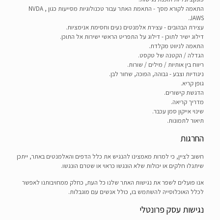
התאמה לקורא מסך - התאמת האתר עבור טכנולוגיות מסייעות כגון NVDA ,
JAWS.
עצירת הבהובים - עצירת אלמנטים נעים וחסימת אנימציות.
דילוג ישיר לתוכן - דילוג על התפריט הראשי ישירות אל התוכן.
התאמה לניווט מקלדת.
הגדלה / הקטנה של טקסט.
ריווח בין אותיות / מילים / שורות.
ניגודיות וצבע - גבוהה, הפוכה, שחור לבן.
גופן קריא.
הדגשת קישורים.
מדריך קריאה.
שינוי אייקון סמן עכבר.
תיאור לתמונות.
החרגות
חשוב לציין, כי למרות מאמצינו להנגיש את כלל הדפים והאלמנטים באתר, ייתכן
שיתגלו חלקים או יכולות שלא הונגשו כראוי או שטרם הונגשו.
אנו פועלים לשפר את נגישות האתר שלנו כל העת, כחלק ממחויבותנו לאפשר
לכלל האוכלוסייה להשתמש בו, כולל אנשים עם מוגבלות.
נגישות עסק פרונטלי