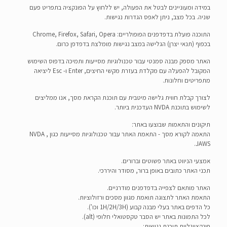
במידה ומעוניינים לבטל את הפעולה, יש ללחוץ על הפונקציה בתפריט פעם
שניה. בכל מצב, ניתן לאפס הגדרות נגישות.
התוכנה פועלת בדפדפנים הפופולריים: Chrome, Firefox, Safari, Opera
בכפוף (תנאי יצרן) הגלישה במצב נגישות מומלצת בדפדפן כרום.
האתר מספק מבנה סמנטי עבור טכנולוגיות מסייעות ותמיכה בדפוס השימוש
המקובל להפעלה עם מקלדת בעזרת מקשי החיצים, Enter ו- Esc ליציאה
מתפריטים וחלונות.
לצורך קבלת חווית גלישה מיטבית עם תוכנת הקראת מסך, אנו ממליצים
לשימוש בתוכנת NVDA העדכנית ביותר.
תיקונים והתאמות שבוצעו באתר:
התאמה לקורא מסך - התאמת האתר עבור טכנולוגיות מסייעות כגון NVDA ,
JAWS.
אמצעי הניווט באתר פשוטים וברורים.
תכני האתר כתובים באופן ברור, מסודר והיררכי.
האתר מותאם לצפייה בדפדפנים מודרניים.
התאמת האתר לתצוגה תואמת מגוון מסכים ורזולוציות.
כל הדפים באתר בעלי מבנה קבוע (1H/2H/3H וכו').
לכל התמונות באתר יש הסבר טקסטואלי חלופי (alt).
פונקציונליות תוכנת נגישות: